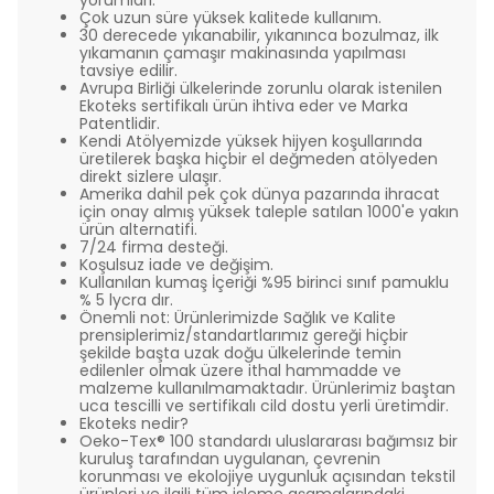
yorumları.
Çok uzun süre yüksek kalitede kullanım.
30 derecede yıkanabilir, yıkanınca bozulmaz, ilk
yıkamanın çamaşır makinasında yapılması
tavsiye edilir.
Avrupa Birliği ülkelerinde zorunlu olarak istenilen
Ekoteks sertifikalı ürün ihtiva eder ve Marka
Patentlidir.
Kendi Atölyemizde yüksek hijyen koşullarında
üretilerek başka hiçbir el değmeden atölyeden
direkt sizlere ulaşır.
Amerika dahil pek çok dünya pazarında ihracat
için onay almış yüksek taleple satılan 1000'e yakın
ürün alternatifi.
7/24 firma desteği.
Koşulsuz iade ve değişim.
Kullanılan kumaş İçeriği %95 birinci sınıf pamuklu
% 5 lycra dır.
Önemli not: Ürünlerimizde Sağlık ve Kalite
prensiplerimiz/standartlarımız gereği hiçbir
şekilde başta uzak doğu ülkelerinde temin
edilenler olmak üzere ithal hammadde ve
malzeme kullanılmamaktadır. Ürünlerimiz baştan
uca tescilli ve sertifikalı cild dostu yerli üretimdir.
Ekoteks nedir?
Oeko-Tex® 100 standardı uluslararası bağımsız bir
kuruluş tarafından uygulanan, çevrenin
korunması ve ekolojiye uygunluk açısından tekstil