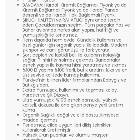
T-SHIRT: Hardal
BANDANA: Hardal-Kiremit Bağlamalı Fiyonk ya da
Kiremit Bağlamalı Fiyonk ya da Hardal Panda
desenli ya da Hardal-Haki Bağlamalı Fiyonk
ŞIKLIĞI, KALİTEYİ ve RAHATLIĞI aynı anda tercih
eden Çocuklarımızın seçimi: Tüm parçalar Yaz ve
Bahar aylarında nefes alan yapısı, hafifliği ve
yumuşaklığı ile terletmez.
Hem dışarıda hem evde, Gündelik kullanım ve
özel günler için organik yapısı ile idealdir, Modern
şık spor ve canlı görünüşü ile fark yaratır.
Şort cepleri ve lastikli beli ile kullanım kolaylığı
sağlar, T-shirtler solmaz çekmez. Bandanalar
esnek yapısı ile kayma hissi yaratmaz ve sıkmaz
%100 El yapımı %100 Yerli, butik üretim, lüks ve en
üst seviye kalitede kumaş kullanımı.
Türkiye'nin bilinen lider firmalarından Babygiz ve
Butikgiz'den.
Ekstra Yumuşak, kullanımı ve taşıması kolay.
Yaratıcı ve Şık Dizayn.
Ultra yumuşak, %100 esnek pamuklu, yüksek
kaliteli, dokusu ile öne çıkan penye yerli üretim
kuma
Organik Sağlıklı, doğal ve cild dostu ,kimyasal
madde içermez.
Terletmez, cilde uygun ileri dikiş teknikleri
kullanılarak üretilmiştir.
Yüksek ürün puanları ve olumlu müşteri