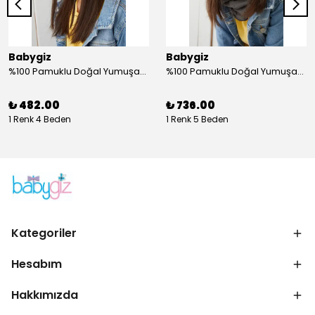
Babygiz
Babygiz
%100 Pamuklu Doğal Yumuşak Çift Katlı Penye Füme Çiçekli Kız Çocuk Bebek Şapka Bere
%100 Pamuklu Doğal Yumuşak Çift Katlı Penye Kız Çocuk Bebek Bere Boyunluk Set
₺ 482.00
₺ 736.00
1 Renk 4 Beden
1 Renk 5 Beden
Kategoriler
Hesabım
Hakkımızda