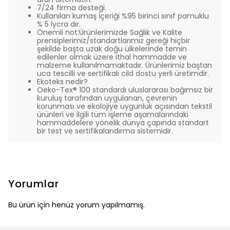
7/24 firma desteği.
Kullanılan kumaş İçeriği %95 birinci sınıf pamuklu
% 5 lycra dır.
Önemli not:Ürünlerimizde Sağlık ve Kalite
prensiplerimiz/standartlarımız gereği hiçbir
şekilde başta uzak doğu ülkelerinde temin
edilenler olmak üzere ithal hammadde ve
malzeme kullanılmamaktadır. Ürünlerimiz baştan
uca tescilli ve sertifikalı cild dostu yerli üretimdir.
Ekoteks nedir?
Oeko-Tex® 100 standardı uluslararası bağımsız bir
kuruluş tarafından uygulanan, çevrenin
korunması ve ekolojiye uygunluk açısından tekstil
ürünleri ve ilgili tüm işleme aşamalarındaki
hammaddelere yönelik dünya çapında standart
bir test ve sertifikalandırma sistemidir.
Yorumlar
Bu ürün için henüz yorum yapılmamış.