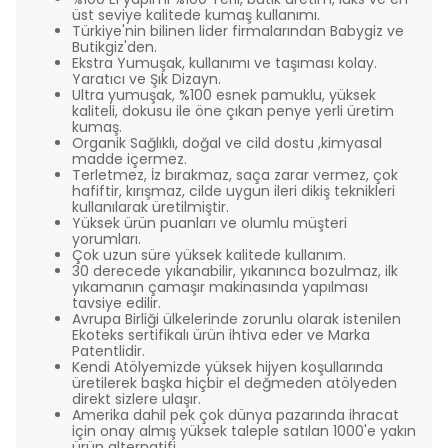
üst seviye kalitede kumaş kullanımı.
Türkiye'nin bilinen lider firmalarından Babygiz ve
Butikgiz'den.
Ekstra Yumuşak, kullanımı ve taşıması kolay.
Yaratıcı ve Şık Dizayn.
Ultra yumuşak, %100 esnek pamuklu, yüksek
kaliteli, dokusu ile öne çıkan penye yerli üretim
kumaş.
Organik Sağlıklı, doğal ve cild dostu ,kimyasal
madde içermez.
Terletmez, İz bırakmaz, saça zarar vermez, çok
hafiftir, kırışmaz, cilde uygun ileri dikiş teknikleri
kullanılarak üretilmiştir.
Yüksek ürün puanları ve olumlu müşteri
yorumları.
Çok uzun süre yüksek kalitede kullanım.
30 derecede yıkanabilir, yıkanınca bozulmaz, ilk
yıkamanın çamaşır makinasında yapılması
tavsiye edilir.
Avrupa Birliği ülkelerinde zorunlu olarak istenilen
Ekoteks sertifikalı ürün ihtiva eder ve Marka
Patentlidir.
Kendi Atölyemizde yüksek hijyen koşullarında
üretilerek başka hiçbir el değmeden atölyeden
direkt sizlere ulaşır.
Amerika dahil pek çok dünya pazarında ihracat
için onay almış yüksek taleple satılan 1000'e yakın
ürün alternatifi.