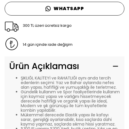
WHATSAPP
300 TL üzeri ücretsiz kargo
14 gün içinde iade değişim
Ürün Açıklaması
ŞIKLIĞI, KALİTEYİ ve RAHATLIĞI aynı anda tercih
edenlerin seçimi: Yaz ve Bahar aylarında nefes
alan yapısı, hafifliği ve yumuşaklığı ile terletmez.
Gündelik kullanım ve Spor faaliyetlerinde kullanım
için kaymaz yapısı ve varlığını hissetmeyecek
derecede hafifliği ve organik yapısı ile ideal,
Modern ve şık görünüşü ile tüm kıyafetlerle
kombin yapılabilir.
Mükemmel derecede Elastik yapısı ile kafayı
sarar, genişliği ayarlanabilir, kısa saçlarda dahi
kayma yapmaz, saçlarda sıkma hissi yaratmaz.
%100 El yapımı %100 Yerli, butik üretim, lüks ve en