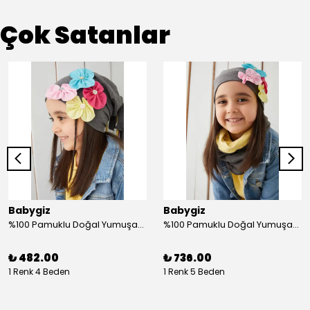
Çok Satanlar
Babygiz
Babygiz
%100 Pamuklu Doğal Yumuşak Çift Katlı Penye Füme Çiçekli Kız Çocuk Bebek Şapka Bere
%100 Pamuklu Doğal Yumuşak Çift Katlı Penye Kız Çocuk Bebek Bere Boyunluk Set
₺ 482.00
₺ 736.00
1 Renk 4 Beden
1 Renk 5 Beden