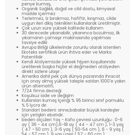
penye kumaş,
Organik Sağlıklı, doğal ve cild dostu, kimyasal
madde içermez
Terletmez, İz bırakmaz, hafiftir, kırışmaz, cilde
uygun ileri dikiş teknikleri kullanılarak üretilmiştir.
Çok uzun süre yüksek kalitede kullanım
30 derecede yıkanabilir, yıkanınca bozulmaz, ilk
yıkamanın çamaşır makinasında yapılması
tavsiye edilir
Avrupa Birliği ülkelerinde zorunlu olarak istenilen
Ekoteks sertifikalı ürün ihtiva eder ve Marka
Patentlidir .
Kendi Atölyemizde yüksek hijyen koşullarında
üretilerek başka hiçbir el değmeden atölyeden
direkt sizlere ulaşır .
Amerika dahil pek çok dünya pazarında ihracat
için onay almış yüksek taleple satılan 1000'e yakın
ürün alternatifi,
7/24 firma desteği
Koşulsuz iade ve değişim
Kullanılan kumaş İçeriği % 95 birinci sınıf pamuklu
% 5 lycra dır.
Standart bedeni: anne,babalar büyük kardeşler
için yetişkin ebatıdır.
beden ölçüleri Yaş - Kafa çevresi uzunluğu : 0-6
ay ( 36 - 44 cm),6-18 ay ( 44 - 47 cm ), 1-3 yaş
( 47 - 50 cm ), 3-6 yaş ( 50-54 cm ), 6 - 9 yaş (
54 - 57 cm ), 9 yaş üzeri ( 57 - 60 cm )