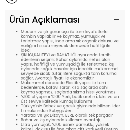
Ürün Açıklaması
Modern ve şık görünüşü ile tüm kıyafetlerle
kombin yapılabilir ve kaymaz, yumuşak ve
terletmez yapısı, ince ama sık organik dokusu ve
varlığını hissetmeyecek derecede hafifliği ile
ideal
ŞIKLIĞI,KALİTEYİ ve RAHATLIĞI aynı anda tercih
edenlerin seçimi: Bahar aylarında nefes alan
yapısı, hafifliği ve yumuşaklığı ile terletmez, kış
aylarında soğuk havalar için idealdir. mükemmel
seviyede sıcak tutar, Bere soğukta tam koruma
sağlar. Avantajlı fiyatı ile ekonomiktir
Mükemmel derecede Elastik yapısı ile tüm
bedenlerde, kafayı sarar, kısa saçlarda dahi
kayma yapmaz, saçlarda sıkma hissi yaratmaz
%100 el yapımı %100 Yerli, butik üretim, lüks ve en
üst seviye kalitede kumaş kullanımı
Türkiye'nin Bebek ve çocuk giyiminde bilinen lider
firmalarından Babygizden
Yaratıcı ve Şık Dizayn,
BERE olarak tek parçadır
Bahar ve kış aylarında kullanım avantajı,
Ultra yumuşak, %100 esnek pamuklu, yüksek
kaliteli, dokusu ile öne çıkan çift katlı yerli üretim