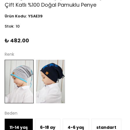
Çift Katlı %100 Doğal Pamuklu Penye
Ürün Kodu
:
YSAE39
Stok
:
10
₺ 482.00
Renk
Beden
11-14 yaş
6-18 ay
4-6 yaş
standart