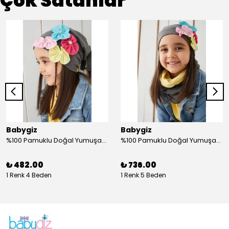
Çok Satanlar
Babygiz
Babygiz
%100 Pamuklu Doğal Yumuşak Çift Katlı Penye Füme Çiçekli Kız Çocuk Bebek Şapka Bere
%100 Pamuklu Doğal Yumuşak Çift Katlı Penye Kız Çocuk Bebek Bere Boyunluk Set
₺ 482.00
₺ 736.00
1 Renk 4 Beden
1 Renk 5 Beden