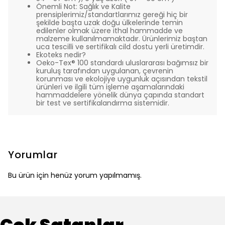
Önemli Not: Sağlık ve Kalite
prensiplerimiz/standartlarımız gereği hiç bir
şekilde başta uzak doğu ülkelerinde temin
edilenler olmak üzere ithal hammadde ve
malzeme kullanılmamaktadır. Ürünlerimiz baştan
uca tescilli ve sertifikalı cild dostu yerli üretimdir.
Ekoteks nedir?
Oeko-Tex® 100 standardı uluslararası bağımsız bir
kuruluş tarafından uygulanan, çevrenin
korunması ve ekolojiye uygunluk açısından tekstil
ürünleri ve ilgili tüm işleme aşamalarındaki
hammaddelere yönelik dünya çapında standart
bir test ve sertifikalandırma sistemidir.
Yorumlar
Bu ürün için henüz yorum yapılmamış.