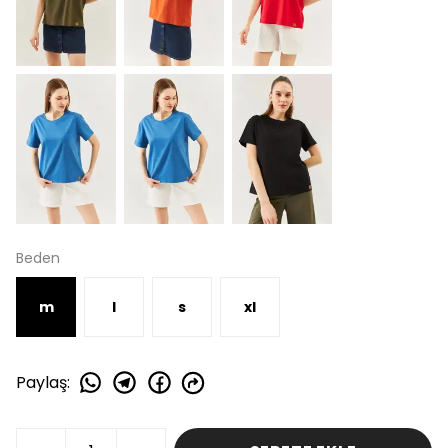
Beden
m
l
s
xl
Paylaş
: