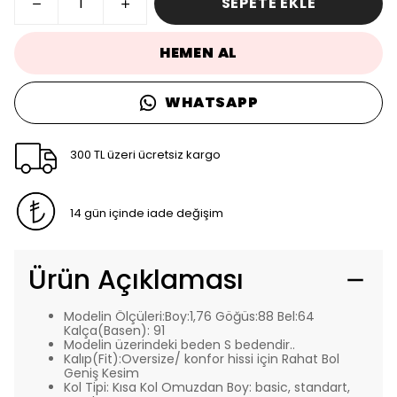
SEPETE EKLE
HEMEN AL
WHATSAPP
300 TL üzeri ücretsiz kargo
14 gün içinde iade değişim
Ürün Açıklaması
Modelin Ölçüleri:Boy:1,76 Göğüs:88 Bel:64
Kalça(Basen): 91
Modelin üzerindeki beden S bedendir..
Kalıp(Fit):Oversize/ konfor hissi için Rahat Bol
Geniş Kesim
Kol Tipi: Kısa Kol Omuzdan Boy: basic, standart,