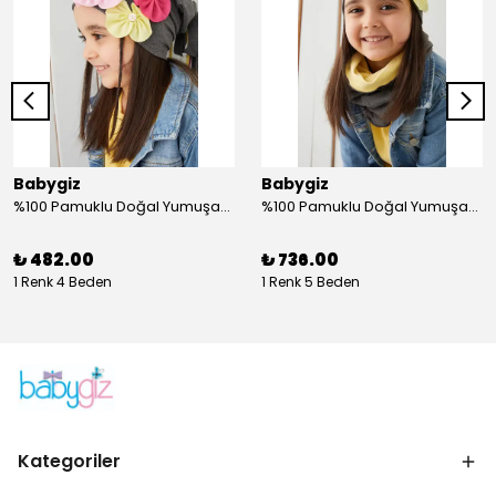
Babygiz
Babygiz
%100 Pamuklu Doğal Yumuşak Çift Katlı Penye Füme Çiçekli Kız Çocuk Bebek Şapka Bere
%100 Pamuklu Doğal Yumuşak Çift Katlı Penye Kız Çocuk Bebek Bere Boyunluk Set
₺ 482.00
₺ 736.00
1 Renk 4 Beden
1 Renk 5 Beden
Kategoriler