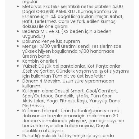
regular
Metaryal: Ekoteks sertifikalı nefes alabilen %100
Doğal ORGANİK PAMUKLU . Kumaş konforu ve
Esneme için .%5 doğal licra kullanılmıştır, Rahat,
Hafif, terletmez. Canlı ve fark edilen kumaş
dokusu ile öne çıkarır.
Beden:S M L ve XL (XS beden için S beden
uygundur)
Dokuma:Penye lüx suprem
Menşei: %100 yerli üretim, Kendi Tesislerimizde
yüksek hijyen koşullarında %100 handmade
üretim bandı
Kombin önerileri
Yüksek Düşük bel pantolonlar, Kot Pantolonlar
,Etek ve Şortlar, Gündelik yaşam ve iş/ofis yaşamı
için kullanılan Tüm alt ve üst kıyafetler
Dönem:4 Mevsim, Uzun süre yıpranmadan
kullanım
Kullanım alanı: Casual Smart, Cool/Comfort,
Spor/Outdoor, Gündelik, İş/ofis, Tüm Spor
Aktiviteleri, Yoga, Fitness, Koşu, Yürüyüş, Dans,
Plaj/Havuz
Kullanım talimatı: Ürün bütünlüğünün ve renk
dokusunun bozulmaması için maksimum 30
derece ve makinede yıkayınız, çamaşır suyu ve
benzeri kimyasallar kullanmayınız, Düşük
sıcaklıkta ütüleyiniz.
Rahatlığı yüksek kaliteyi ve şıklığı aynı anda