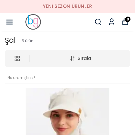
YENI SEZON ÜRÜNLER
0
Şal
5
ürün
Sırala