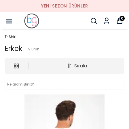
YENI SEZON ÜRÜNLER
0
T-Shirt
Erkek
9
ürün
Sırala