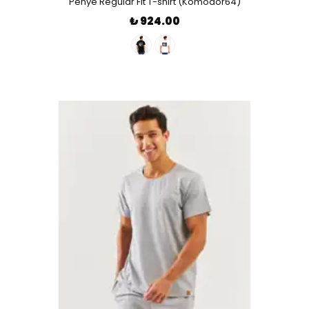
Penye Regular Fit T-shirt (Komodor64)
₺ 924.00