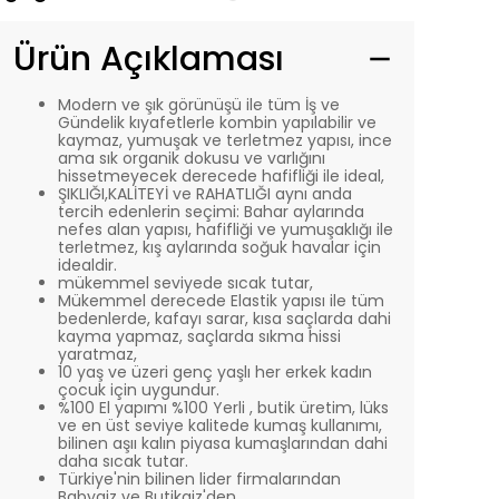
Ürün Açıklaması
Modern ve şık görünüşü ile tüm İş ve
Gündelik kıyafetlerle kombin yapılabilir ve
kaymaz, yumuşak ve terletmez yapısı, ince
ama sık organik dokusu ve varlığını
hissetmeyecek derecede hafifliği ile ideal,
ŞIKLIĞI,KALİTEYİ ve RAHATLIĞI aynı anda
tercih edenlerin seçimi: Bahar aylarında
nefes alan yapısı, hafifliği ve yumuşaklığı ile
terletmez, kış aylarında soğuk havalar için
idealdir.
mükemmel seviyede sıcak tutar,
Mükemmel derecede Elastik yapısı ile tüm
bedenlerde, kafayı sarar, kısa saçlarda dahi
kayma yapmaz, saçlarda sıkma hissi
yaratmaz,
10 yaş ve üzeri genç yaşlı her erkek kadın
çocuk için uygundur.
%100 El yapımı %100 Yerli , butik üretim, lüks
ve en üst seviye kalitede kumaş kullanımı,
bilinen aşıı kalın piyasa kumaşlarından dahi
daha sıcak tutar.
Türkiye'nin bilinen lider firmalarından
Babygiz ve Butikgiz'den