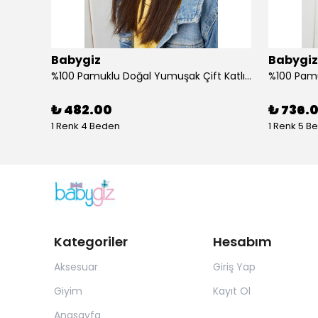
Babygiz
Babygiz
Butik Tasarım Kadın Bandana Saç Bandı, Ekstra Yumuşak, Esnek, Doğal, Pamuklu Penye
%100 Pamuklu Doğal Yumuşak Çift Katlı Penye Füme Çiçekli Kız Çocuk Bebek Şapka Bere
₺ 482.00
₺ 736.
1 Renk 4 Beden
1 Renk 5 B
Kategoriler
Hesabım
Aksesuar
Giriş Yap
Giyim
Kayıt Ol
Anasayfa