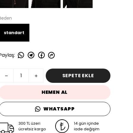
Beden
standart
Paylaş
:
SEPETE EKLE
HEMEN AL
WHATSAPP
300 TL üzeri
14 gün içinde
ücretsiz kargo
iade değişim