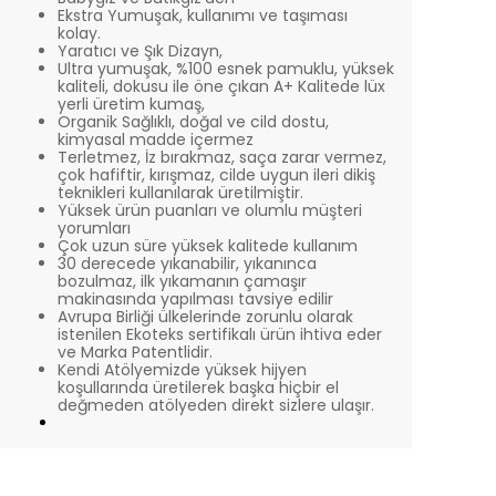
Ekstra Yumuşak, kullanımı ve taşıması
kolay.
Yaratıcı ve Şık Dizayn,
Ultra yumuşak, %100 esnek pamuklu, yüksek
kaliteli, dokusu ile öne çıkan A+ Kalitede lüx
yerli üretim kumaş,
Organik Sağlıklı, doğal ve cild dostu,
kimyasal madde içermez
Terletmez, İz bırakmaz, saça zarar vermez,
çok hafiftir, kırışmaz, cilde uygun ileri dikiş
teknikleri kullanılarak üretilmiştir.
Yüksek ürün puanları ve olumlu müşteri
yorumları
Çok uzun süre yüksek kalitede kullanım
30 derecede yıkanabilir, yıkanınca
bozulmaz, ilk yıkamanın çamaşır
makinasında yapılması tavsiye edilir
Avrupa Birliği ülkelerinde zorunlu olarak
istenilen Ekoteks sertifikalı ürün ihtiva eder
ve Marka Patentlidir.
Kendi Atölyemizde yüksek hijyen
koşullarında üretilerek başka hiçbir el
değmeden atölyeden direkt sizlere ulaşır.