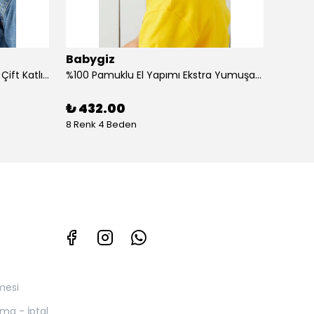
Babygiz
Baby
%100 Pamuklu Doğal Yumuşak Çift Katlı Penye Kız Çocuk Bebek Bere
%100 Pamuklu El Yapımı Ekstra Yumuşak Bebek Çocuk Vizyerli Siyah Beyaz Desenli Şapka
₺ 432.00
₺ 43
8 Renk 4 Beden
4 Renk
mesi
yma - İptal