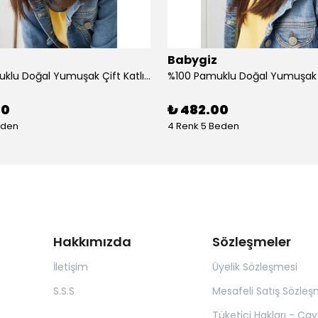
Babygiz
%100 Pamuklu Doğal Yumuşak Çift Katlı Penye Kız Çocuk Bebek Bere Boyunluk Set
00
₺ 482.00
eden
4 Renk 5 Beden
Hakkımızda
Sözleşmeler
İletişim
Üyelik Sözleşmesi
S.S.S
Mesafeli Satış Sözleş
Tüketici Hakları - Ca