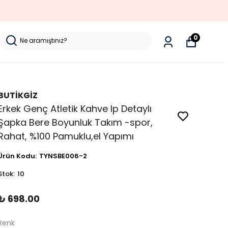
0
BUTİKGİZ
Erkek Genç Atletik Kahve Ip Detaylı
Şapka Bere Boyunluk Takım -spor,
Rahat, %100 Pamuklu,el Yapımı
Ürün Kodu
:
TYNSBE006-2
Stok
:
10
₺ 698.00
Renk