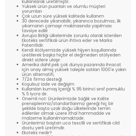
kullanılarak üretilmiştir.
Yüksek ürün puanları ve olumlu müşteri
yorumları
Çok uzun süre yüksek kalitede kullanım
30 derecede yıkanabilir, yıkanınca bozulmaz, ilk
yıkamanın çamaşır makinasında yapılması
tavsiye edilir
Avrupa Birliği ülkelerinde zorunlu olarak istenilen
Ekoteks sertifikalı ürün ihtiva eder ve Marka
Patentlidir.
Kendi Atölyemizde yüksek hijyen koşullarında
üretilerek başka hiçbir el değmeden atölyeden
direkt sizlere ulaşır.
Amerika dahil pek çok dünya pazarında ihracat
için onay almış yüksek taleple satılan 1000'e yakın
ürün alternatifi,
7/24 firma desteği
Koşulsuz iade ve değişim
Kullanılan kumaş İçeriği % 95 birinci sınıf pamuklu
% 5 lycra dır.
Önemli not: Ürünlerimizde Sağlık ve Kalite
prensiplerimiz/standartlarımız gereği hiç bir
şekilde başta uzak doğu ülkelerinde temin
edilenler olmak üzere ithal hammadde ve
malzeme kullanılmamaktadır.
Ürünlerimiz baştan uca tescilli ve sertifikalı cild
dostu yerli üretimdir.
Ekoteks nedir?