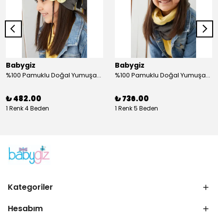
Babygiz
Babygiz
%100 Pamuklu Doğal Yumuşak Çift Katlı Penye Füme Çiçekli Kız Çocuk Bebek Şapka Bere
%100 Pamuklu Doğal Yumuşak Çift Katlı Penye Kız Çocuk Bebek Bere Boyunluk Set
₺ 482.00
₺ 736.00
1 Renk 4 Beden
1 Renk 5 Beden
Kategoriler
Hesabım