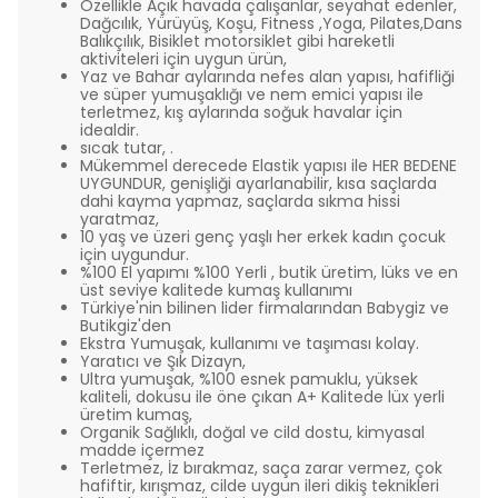
Özellikle Açık havada çalışanlar, seyahat edenler,
Dağcılık, Yürüyüş, Koşu, Fitness ,Yoga, Pilates,Dans
Balıkçılık, Bisiklet motorsiklet gibi hareketli
aktiviteleri için uygun ürün,
Yaz ve Bahar aylarında nefes alan yapısı, hafifliği
ve süper yumuşaklığı ve nem emici yapısı ile
terletmez, kış aylarında soğuk havalar için
idealdir.
sıcak tutar, .
Mükemmel derecede Elastik yapısı ile HER BEDENE
UYGUNDUR, genişliği ayarlanabilir, kısa saçlarda
dahi kayma yapmaz, saçlarda sıkma hissi
yaratmaz,
10 yaş ve üzeri genç yaşlı her erkek kadın çocuk
için uygundur.
%100 El yapımı %100 Yerli , butik üretim, lüks ve en
üst seviye kalitede kumaş kullanımı
Türkiye'nin bilinen lider firmalarından Babygiz ve
Butikgiz'den
Ekstra Yumuşak, kullanımı ve taşıması kolay.
Yaratıcı ve Şık Dizayn,
Ultra yumuşak, %100 esnek pamuklu, yüksek
kaliteli, dokusu ile öne çıkan A+ Kalitede lüx yerli
üretim kumaş,
Organik Sağlıklı, doğal ve cild dostu, kimyasal
madde içermez
Terletmez, İz bırakmaz, saça zarar vermez, çok
hafiftir, kırışmaz, cilde uygun ileri dikiş teknikleri