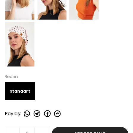
Beden
standart
Paylaş
: