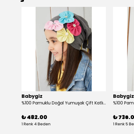
Babygiz
Babygiz
Butik Tasarım Kadın Bandana Saç Bandı, Ekstra Yumuşak, Esnek, Doğal, Pamuklu Penye
%100 Pamuklu Doğal Yumuşak Çift Katlı Penye Füme Çiçekli Kız Çocuk Bebek Şapka Bere
₺ 482.00
₺ 736.
1 Renk 4 Beden
1 Renk 5 B