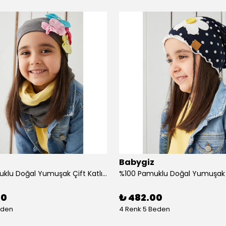
Babygiz
%100 Pamuklu Doğal Yumuşak Çift Katlı Penye Kız Çocuk Bebek Bere Boyunluk Set
00
₺ 482.00
eden
4 Renk 5 Beden