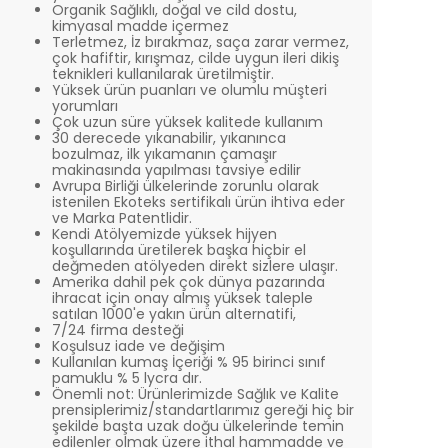
Organik Sağlıklı, doğal ve cild dostu,
kimyasal madde içermez
Terletmez, İz bırakmaz, saça zarar vermez,
çok hafiftir, kırışmaz, cilde uygun ileri dikiş
teknikleri kullanılarak üretilmiştir.
Yüksek ürün puanları ve olumlu müşteri
yorumları
Çok uzun süre yüksek kalitede kullanım
30 derecede yıkanabilir, yıkanınca
bozulmaz, ilk yıkamanın çamaşır
makinasında yapılması tavsiye edilir
Avrupa Birliği ülkelerinde zorunlu olarak
istenilen Ekoteks sertifikalı ürün ihtiva eder
ve Marka Patentlidir.
Kendi Atölyemizde yüksek hijyen
koşullarında üretilerek başka hiçbir el
değmeden atölyeden direkt sizlere ulaşır.
Amerika dahil pek çok dünya pazarında
ihracat için onay almış yüksek taleple
satılan 1000'e yakın ürün alternatifi,
7/24 firma desteği
Koşulsuz iade ve değişim
Kullanılan kumaş İçeriği % 95 birinci sınıf
pamuklu % 5 lycra dır.
Önemli not: Ürünlerimizde Sağlık ve Kalite
prensiplerimiz/standartlarımız gereği hiç bir
şekilde başta uzak doğu ülkelerinde temin
edilenler olmak üzere ithal hammadde ve