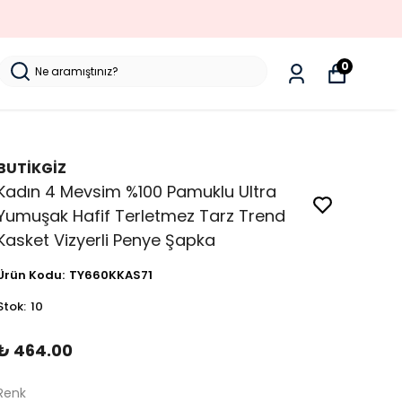
0
BUTİKGİZ
Kadın 4 Mevsim %100 Pamuklu Ultra
Yumuşak Hafif Terletmez Tarz Trend
Kasket Vizyerli Penye Şapka
Ürün Kodu
:
TY660KKAS71
Stok
:
10
₺ 464.00
Renk