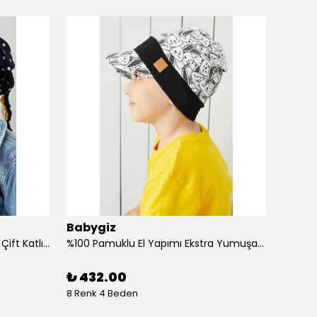
Babygiz
Baby
%100 Pamuklu Doğal Yumuşak Çift Katlı Penye Kız Çocuk Bebek Bere
%100 Pamuklu El Yapımı Ekstra Yumuşak Bebek Çocuk Vizyerli Siyah Beyaz Desenli Şapka
₺ 432.00
₺ 43
8 Renk 4 Beden
4 Renk