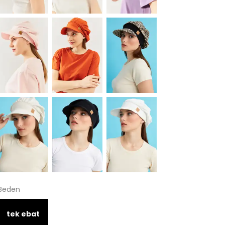
Beden
tek ebat