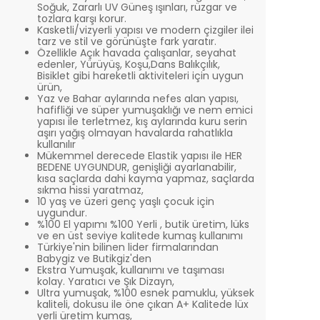
Soğuk, Zararlı UV Güneş ışınları, rüzgar ve
tozlara karşı korur.
Kasketli/vizyerli yapısı ve modern çizgiler ilei
tarz ve stil ve görünüşte fark yaratır.
Özellikle Açık havada çalışanlar, seyahat
edenler, Yürüyüş, Koşu,Dans Balıkçılık,
Bisiklet gibi hareketli aktiviteleri için uygun
ürün,
Yaz ve Bahar aylarında nefes alan yapısı,
hafifliği ve süper yumuşaklığı ve nem emici
yapısı ile terletmez, kış aylarında kuru serin
aşırı yağış olmayan havalarda rahatlıkla
kullanılır
Mükemmel derecede Elastik yapısı ile HER
BEDENE UYGUNDUR, genişliği ayarlanabilir,
kısa saçlarda dahi kayma yapmaz, saçlarda
sıkma hissi yaratmaz,
10 yaş ve üzeri genç yaşlı çocuk için
uygundur.
%100 El yapımı %100 Yerli , butik üretim, lüks
ve en üst seviye kalitede kumaş kullanımı
Türkiye'nin bilinen lider firmalarından
Babygiz ve Butikgiz'den
Ekstra Yumuşak, kullanımı ve taşıması
kolay. Yaratıcı ve Şık Dizayn,
Ultra yumuşak, %100 esnek pamuklu, yüksek
kaliteli, dokusu ile öne çıkan A+ Kalitede lüx
yerli üretim kumaş,