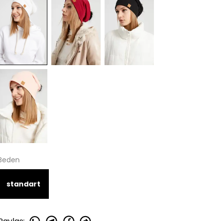
Beden
standart