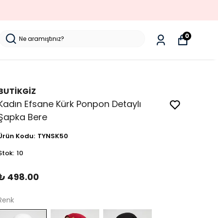
0
BUTİKGİZ
Kadın Efsane Kürk Ponpon Detaylı
Şapka Bere
Ürün Kodu
:
TYNSK50
Stok
:
10
₺ 498.00
Renk