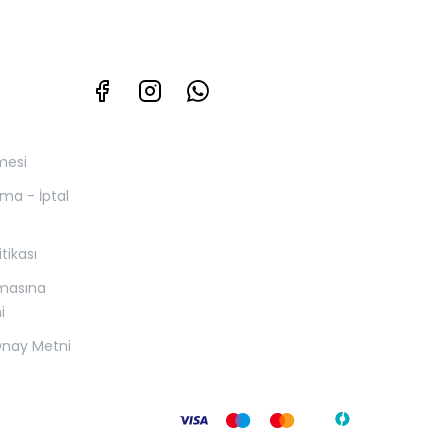
mesi
yma - İptal
itikası
nmasına
i
 Onay Metni