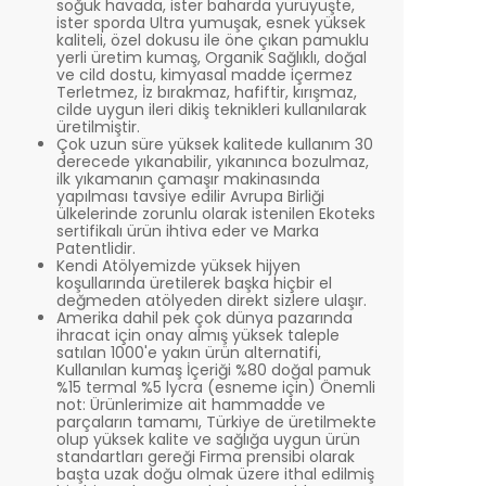
soğuk havada, ister baharda yürüyüşte,
ister sporda Ultra yumuşak, esnek yüksek
kaliteli, özel dokusu ile öne çıkan pamuklu
yerli üretim kumaş, Organik Sağlıklı, doğal
ve cild dostu, kimyasal madde içermez
Terletmez, İz bırakmaz, hafiftir, kırışmaz,
cilde uygun ileri dikiş teknikleri kullanılarak
üretilmiştir.
Çok uzun süre yüksek kalitede kullanım 30
derecede yıkanabilir, yıkanınca bozulmaz,
ilk yıkamanın çamaşır makinasında
yapılması tavsiye edilir Avrupa Birliği
ülkelerinde zorunlu olarak istenilen Ekoteks
sertifikalı ürün ihtiva eder ve Marka
Patentlidir.
Kendi Atölyemizde yüksek hijyen
koşullarında üretilerek başka hiçbir el
değmeden atölyeden direkt sizlere ulaşır.
Amerika dahil pek çok dünya pazarında
ihracat için onay almış yüksek taleple
satılan 1000'e yakın ürün alternatifi,
Kullanılan kumaş İçeriği %80 doğal pamuk
%15 termal %5 lycra (esneme için) Önemli
not: Ürünlerimize ait hammadde ve
parçaların tamamı, Türkiye de üretilmekte
olup yüksek kalite ve sağlığa uygun ürün
standartları gereği Firma prensibi olarak
başta uzak doğu olmak üzere ithal edilmiş