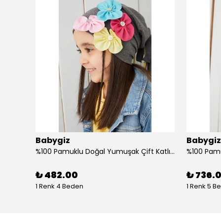
Babygiz
Babygiz
Butik Tasarım Kadın Bandana Saç Bandı, Ekstra Yumuşak, Esnek, Doğal, Pamuklu Penye
%100 Pamuklu Doğal Yumuşak Çift Katlı Penye Füme Çiçekli Kız Çocuk Bebek Şapka Bere
₺ 482.00
₺ 736.
1 Renk 4 Beden
1 Renk 5 B