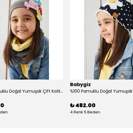
Babygiz
%100 Pamuklu Doğal Yumuşak Çift Katlı Penye Kız Çocuk Bebek Bere Boyunluk Set
00
₺ 482.00
eden
4 Renk 5 Beden