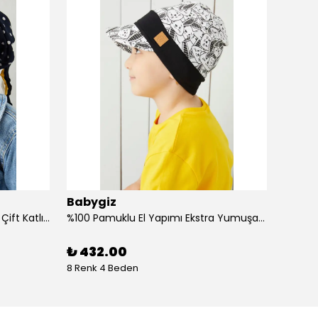
Babygiz
Baby
%100 Pamuklu Doğal Yumuşak Çift Katlı Penye Kız Çocuk Bebek Bere
%100 Pamuklu El Yapımı Ekstra Yumuşak Bebek Çocuk Vizyerli Siyah Beyaz Desenli Şapka
₺ 432.00
₺ 43
8 Renk 4 Beden
4 Renk