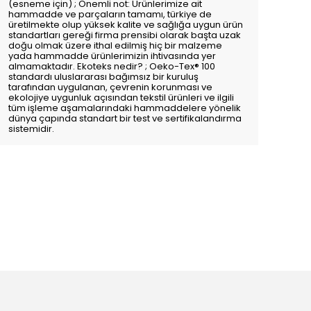
(esneme için) ; Önemli not: Ürünlerimize ait
hammadde ve parçaların tamamı, türkiye de
üretilmekte olup yüksek kalite ve sağlığa uygun ürün
standartları gereği firma prensibi olarak başta uzak
doğu olmak üzere ithal edilmiş hiç bir malzeme
yada hammadde ürünlerimizin ihtivasında yer
almamaktadır. Ekoteks nedir? ; Oeko-Tex® 100
standardı uluslararası bağımsız bir kuruluş
tarafından uygulanan, çevrenin korunması ve
ekolojiye uygunluk açısından tekstil ürünleri ve ilgili
tüm işleme aşamalarındaki hammaddelere yönelik
dünya çapında standart bir test ve sertifikalandırma
sistemidir.