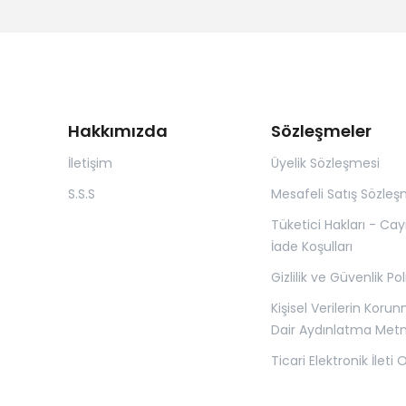
Hakkımızda
Sözleşmeler
İletişim
Üyelik Sözleşmesi
S.S.S
Mesafeli Satış Sözleş
Tüketici Hakları - Ca
İade Koşulları
Gizlilik ve Güvenlik Pol
Kişisel Verilerin Koru
Dair Aydınlatma Metn
Ticari Elektronik İleti