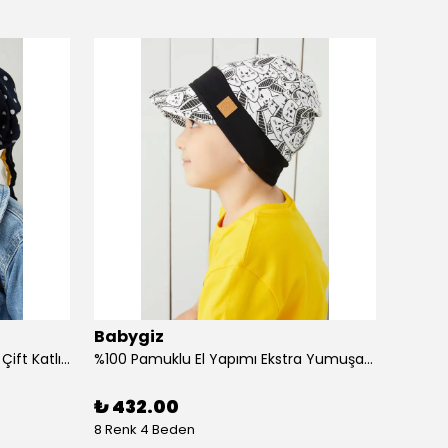
Babygiz
Baby
%100 Pamuklu Doğal Yumuşak Çift Katlı Penye Kız Çocuk Bebek Bere
%100 Pamuklu El Yapımı Ekstra Yumuşak Bebek Çocuk Vizyerli Siyah Beyaz Desenli Şapka
₺ 432.00
₺ 43
8 Renk 4 Beden
4 Renk