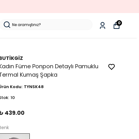
0
BUTİKGİZ
Kadın Füme Ponpon Detaylı Pamuklu
Termal Kumaş Şapka
Ürün Kodu
:
TYNSK48
Stok
:
10
₺ 439.00
Renk