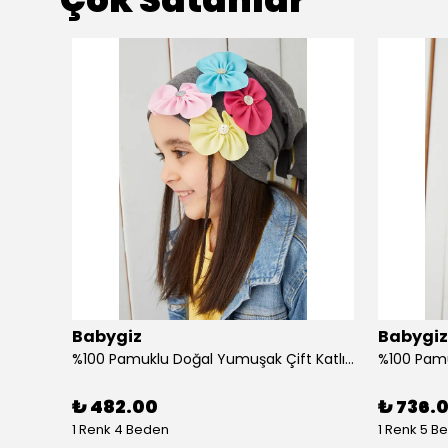
Babygiz
Babygiz
Butik Tasarım Kadın Bandana Saç Bandı, Ekstra Yumuşak, Esnek, Doğal, Pamuklu Penye
%100 Pamuklu Doğal Yumuşak Çift Katlı Penye Füme Çiçekli Kız Çocuk Bebek Şapka Bere
₺ 482.00
₺ 736.
1 Renk 4 Beden
1 Renk 5 B