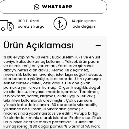
WHATSAPP
300 TL üzeri
14 gün içinde
ücretsiz kargo
iade değişim
Ürün Açıklaması
%100 el yapımı %100 yerli, ; Butik üretim, lüks ve en üst
seviye kalitede kumaş kullanımı ; Yüksek ürün puanı
ve olumlu müşteri yorumları ; Yaratıcı ve şık rahat
dizayn, nefes alan doku, ; Termal ısı geçirmez,
mevsimlik kullanım avantajı, ister kışın soğuk havada,
ister baharda yürüyüşte, ister sporda ; Ultra yumuşak,
esnek Yüksek kaliteli, özel dokusu ile öne çıkan
pamuklu yerli üretim kumaş, ; Organik sağlıklı, doğal
ve cild dostu, kimyasal madde içermez ; Terletmez,
iz bırakmaz, hafiftir, kırışmaz, cilde uygun ileri dikiş
teknikleri kullanılarak üretilmiştir. ; Çok uzun süre
yüksek kalitede kullanım ; 30 derecede yıkanabilir,
yıkanınca bozulmaz, ilk yıkamanın çamaşır
makinasında yapılması tavsiye edilir ; Avrupa birliği
ülkelerinde zorunlu olarak istenilen Ekoteks sertifikalı
ürün ihtiva eder ve marka patentlidir . ; Kullanılan
kumaş içeriği %80 doğal pamuk %15 termal %5 lycra