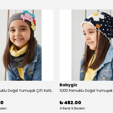
Babygiz
%100 Pamuklu Doğal Yumuşak Çift Katlı Penye Kız Çocuk Bebek Bere Boyunluk Set
00
₺ 482.00
eden
4 Renk 5 Beden