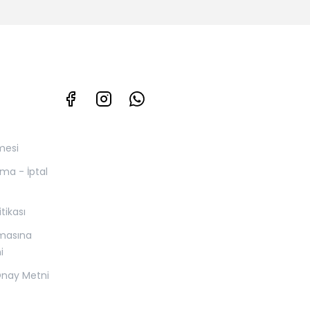
mesi
yma - İptal
itikası
nmasına
i
 Onay Metni