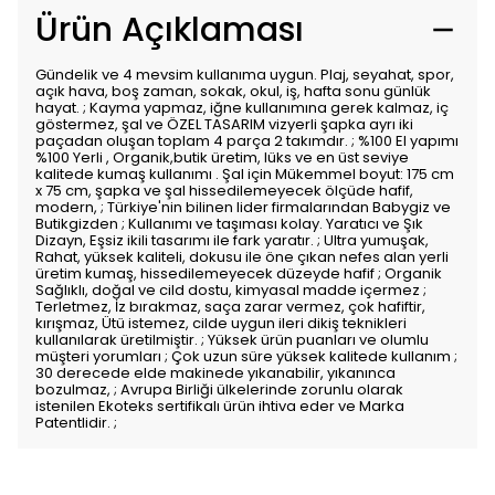
Ürün Açıklaması
Gündelik ve 4 mevsim kullanıma uygun. Plaj, seyahat, spor,
açık hava, boş zaman, sokak, okul, iş, hafta sonu günlük
hayat. ; Kayma yapmaz, iğne kullanımına gerek kalmaz, iç
göstermez, şal ve ÖZEL TASARIM vizyerli şapka ayrı iki
paçadan oluşan toplam 4 parça 2 takımdır. ; %100 El yapımı
%100 Yerli , Organik,butik üretim, lüks ve en üst seviye
kalitede kumaş kullanımı . Şal için Mükemmel boyut: 175 cm
x 75 cm, şapka ve şal hissedilemeyecek ölçüde hafif,
modern, ; Türkiye'nin bilinen lider firmalarından Babygiz ve
Butikgizden ; Kullanımı ve taşıması kolay. Yaratıcı ve Şık
Dizayn, Eşsiz ikili tasarımı ile fark yaratır. ; Ultra yumuşak,
Rahat, yüksek kaliteli, dokusu ile öne çıkan nefes alan yerli
üretim kumaş, hissedilemeyecek düzeyde hafif ; Organik
Sağlıklı, doğal ve cild dostu, kimyasal madde içermez ;
Terletmez, İz bırakmaz, saça zarar vermez, çok hafiftir,
kırışmaz, Ütü istemez, cilde uygun ileri dikiş teknikleri
kullanılarak üretilmiştir. ; Yüksek ürün puanları ve olumlu
müşteri yorumları ; Çok uzun süre yüksek kalitede kullanım ;
30 derecede elde makinede yıkanabilir, yıkanınca
bozulmaz, ; Avrupa Birliği ülkelerinde zorunlu olarak
istenilen Ekoteks sertifikalı ürün ihtiva eder ve Marka
Patentlidir. ;