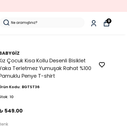
0
BABYGİZ
Kız Çocuk Kısa Kollu Desenli Bisiklet
Yaka Terletmez Yumuşak Rahat %100
Pamuklu Penye T-shirt
Ürün Kodu
:
BGTST36
Stok
:
10
₺ 549.00
Renk