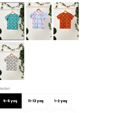
Beden
5-6 yaş
11-13 yaş
1-2 yaş