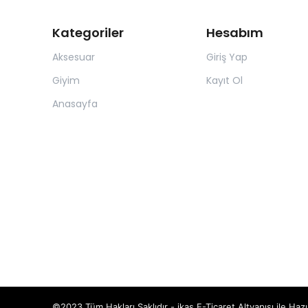
Kategoriler
Hesabım
Aksesuar
Giriş Yap
Giyim
Kayıt Ol
Anasayfa
©2023 Tüm Hakları Saklıdır - ikas E-Ticaret
Altyapısı ile Hazı