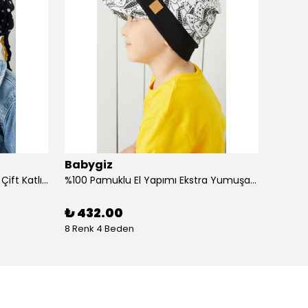
Babygiz
Baby
%100 Pamuklu Doğal Yumuşak Çift Katlı Penye Kız Çocuk Bebek Bere
%100 Pamuklu El Yapımı Ekstra Yumuşak Bebek Çocuk Vizyerli Siyah Beyaz Desenli Şapka
₺ 432.00
₺ 43
8 Renk 4 Beden
4 Renk