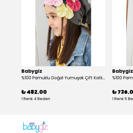
Babygiz
Babygiz
Butik Tasarım Kadın Bandana Saç Bandı, Ekstra Yumuşak, Esnek, Doğal, Pamuklu Penye
%100 Pamuklu Doğal Yumuşak Çift Katlı Penye Füme Çiçekli Kız Çocuk Bebek Şapka Bere
₺ 482.00
₺ 736.
1 Renk 4 Beden
1 Renk 5 B