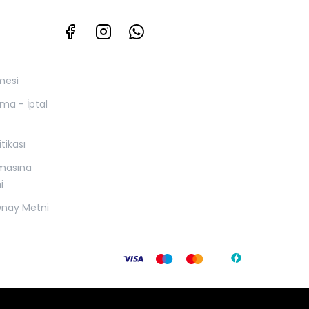
mesi
yma - İptal
itikası
nmasına
i
 Onay Metni