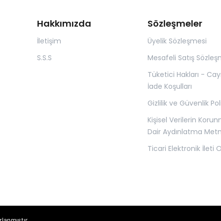
Hakkımızda
Sözleşmeler
İletişim
Üyelik Sözleşmesi
S.S.S
Mesafeli Satış Sözleş
Tüketici Hakları - Ca
İade Koşulları
Gizlilik ve Güvenlik Pol
Kişisel Verilerin Koru
Dair Aydınlatma Metn
Ticari Elektronik İleti
rlanmıştır.