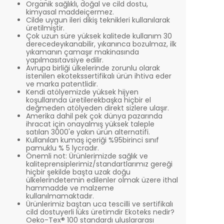
Organik sağlıklı, doğal ve cild dostu,
kimyasal maddeiçermez.
Cilde uygun ileri dikiş teknikleri kullanılarak
üretilmiştir.
Çok uzun süre yüksek kalitede kullanım 30
derecedeyıkanabilir, yıkanınca bozulmaz, ilk
yıkamanın çamaşır makinasında
yapılmasıtavsiye edilir.
Avrupa birliği ülkelerinde zorunlu olarak
istenilen ekotekssertifikalı ürün ihtiva eder
ve marka patentlidir.
Kendi atölyemizde yüksek hijyen
koşullarında üretilerekbaşka hiçbir el
değmeden atölyeden direkt sizlere ulaşır.
Amerika dahil pek çok dünya pazarında
ihracat için onayalmış yüksek taleple
satılan 3000'e yakın ürün alternatifi.
Kullanılan kumaş içeriği %95birinci sınıf
pamuklu % 5 lycradır.
Önemli not: Ürünlerimizde sağlık ve
kaliteprensiplerimiz/standartlarımız gereği
hiçbir şekilde başta uzak doğu
ülkelerindetemin edilenler olmak üzere ithal
hammadde ve malzeme
kullanılmamaktadır.
Ürünlerimiz baştan uca tescilli ve sertifikalı
cild dostuyerli lüks üretimdir Ekoteks nedir?
Oeko-Tex® 100 standardı uluslararası