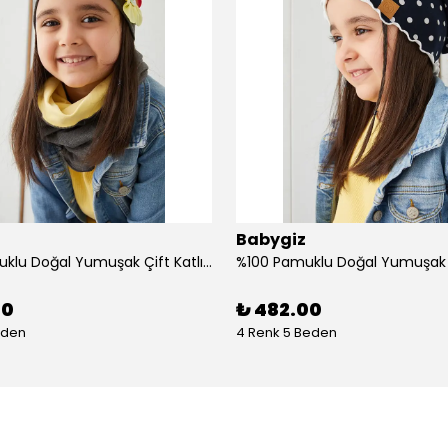
Babygiz
%100 Pamuklu Doğal Yumuşak Çift Katlı Penye Kız Çocuk Bebek Bere Boyunluk Set
00
₺ 482.00
eden
4 Renk 5 Beden