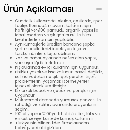
Ürün Açıklaması
Gündelik kullanımda, okulda, gezilerde, spor
faaliyetlerinde4 mevsim kullanım için
hafifliği ve%100 pamuklu organik yapısı ile
ideal, modern ve şık görünüşü ile tüm
kıyafetlerle kombin yapılabilir.
Aynıkumaşlarla üretilen bandana şapka
şort modellerimizi inceleyerek şık ve
tarzkombinler oluşturabilirsiniz.
Yaz ve bahar aylarında nefes alan yapısı,
yumuşaklığı ileterletmez.
Kış aylarında ev içi kullanım için uygundur.
Bisiklet yakalı ve kısa kolludur, baskılı değildir,
solma vedökülme gibi çok görülen tişört
problemlerini yaşamak istemeyenler
içinözel olarak üretilmiştir.
Kız erkek bebek ve çocuk ve gençler için
uygundur.
Mükemmel derecede yumuşak penyesi ile
rahatlığı ve kaliteyiaynı anda arayanların
seçimi.
100 el yapımı %100yerli butiküretim, lüks ve
en üst seviye kalitede kumaş kullanımı.
Türkiye'nin bilinen lider firmalarından
babygiz vebutikgiz'den.