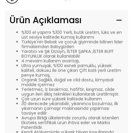
Ürün Açıklaması
%100 el yapımı %100 Yerli, butik üretim, lüks ve en
üst seviye kalitede kumaş kullanımı
Türkiye'nin Bebek ve çocuk giyiminde bilinen lider
firmalarından Babygizden
Yaratıcı ve Şık Dizayn, İSTER ŞAPKA ,İSTER BUFF
BOYUNLUK olarak kullanılabilir
4 mevsim kullanım avantajı,
Ultra yumuşak, %100 esnek pamuklu, yüksek
kaliteli, dokusu ile öne çıkan Çift katlı yerli üretim
penye kumaş,
Organik Sağlıklı, doğal ve cild dostu, kimyasal
madde içermez
Terletmez, İz bırakmaz, hafiftir, kırışmaz, cilde
uygun ileri dikiş teknikleri kullanılarak üretilmiştir.
Çok uzun süre yüksek kalitede kullanım
30 derecede yıkanabilir, yıkanınca bozulmaz, ilk
yıkamanın çamaşır makinasında yapılması
tavsiye edilir
Avrupa Birliği ülkelerinde zorunlu olarak istenilen
Ekoteks sertifikalı ürün ihtiva eder ve Marka
Patentlidir.
Kendi Atölyemizde yüksek hijyen koşullarında