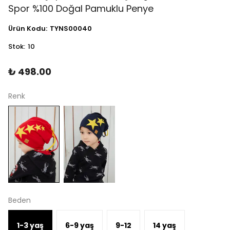
Spor %100 Doğal Pamuklu Penye
Ürün Kodu
:
TYNS00040
Stok
:
10
₺ 498.00
Renk
Beden
1-3 yaş
6-9 yaş
9-12
14 yaş