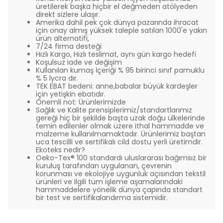
üretilerek başka hiçbir el değmeden atölyeden
direkt sizlere ulaşır.
Amerika dahil pek çok dünya pazarında ihracat
için onay almış yüksek taleple satılan 1000'e yakın
ürün alternatifi,
7/24 firma desteği
Hızlı Kargo, Hızlı teslimat, aynı gün kargo hedefi
Koşulsuz iade ve değişim
Kullanılan kumaş İçeriği % 95 birinci sınıf pamuklu
% 5 lycra dır.
TEK EBAT bedeni: anne,babalar büyük kardeşler
için yetişkin ebatıdır.
Önemli not: Ürünlerimizde
Sağlık ve Kalite prensiplerimiz/standartlarımız
gereği hiç bir şekilde başta uzak doğu ülkelerinde
temin edilenler olmak üzere ithal hammadde ve
malzeme kullanılmamaktadır. Ürünlerimiz baştan
uca tescilli ve sertifikalı cild dostu yerli üretimdir.
Ekoteks nedir?
Oeko-Tex® 100 standardı uluslararası bağımsız bir
kuruluş tarafından uygulanan, çevrenin
korunması ve ekolojiye uygunluk açısından tekstil
ürünleri ve ilgili tüm işleme aşamalarındaki
hammaddelere yönelik dünya çapında standart
bir test ve sertifikalandırma sistemidir.