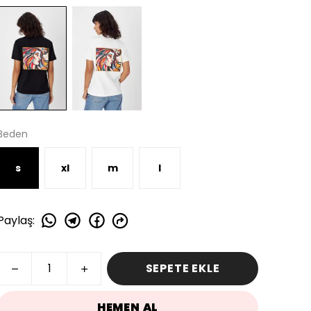
Beden
s
xl
m
l
Paylaş
:
SEPETE EKLE
HEMEN AL