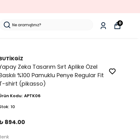
0
BUTİKGİZ
Yapay Zeka Tasarım Sırt Aplike Özel
Baskılı %100 Pamuklu Penye Regular Fit
T-shirt (pikasso)
Ürün Kodu
:
APTK06
Stok
:
10
₺ 894.00
Renk