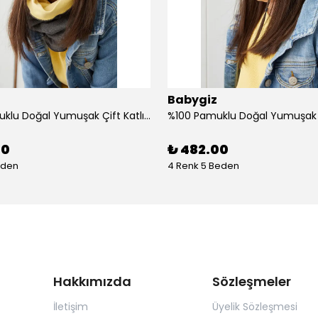
Babygiz
%100 Pamuklu Doğal Yumuşak Çift Katlı Penye Kız Çocuk Bebek Bere Boyunluk Set
00
₺ 482.00
eden
4 Renk 5 Beden
Hakkımızda
Sözleşmeler
İletişim
Üyelik Sözleşmesi