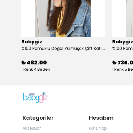
Babygiz
Babygiz
Butik Tasarım Kadın Bandana Saç Bandı, Ekstra Yumuşak, Esnek, Doğal, Pamuklu Penye
%100 Pamuklu Doğal Yumuşak Çift Katlı Penye Füme Çiçekli Kız Çocuk Bebek Şapka Bere
₺ 482.00
₺ 736.
1 Renk 4 Beden
1 Renk 5 B
Kategoriler
Hesabım
Aksesuar
Giriş Yap