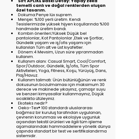
Sırt APLİKE Baskı Detay: Yapay zeka
temelli canlı ve doğal renklerden oluşan
özel tasarım.
Dokuma:Penye lüx suprem.
Menşei: %100 yerli üretim. Kendi
Tesislerimizde yüksek hijyen koşullarında %100
handmade üretim bandı.
Kombin önerileri;Yüksek Düşük bel
pantolonlar, Kot Pantolonlar ,Etek ve Şortlar,
Gündelik yaşam ve iş/ofis yaşamı için
kullanılan Tüm alt ve üst kıyafetler.
Dönem:4 Mevsim, Uzun süre yıpranmadan
kullanım.
Kullanım alanı: Casual Smart, Cool/Comfort,
Spor/Outdoor, Gündelik, İş/ofis, Tüm Spor
Aktiviteleri, Yoga, Fitness, Koşu, Yürüyüş, Dans,
Plaj/Havuz.
Kullanım talimatı: Ürün bütünlüğünün ve renk
dokusunun bozulmaması için maksimum 30
derece ve makinede yıkayınız, çamaşır suyu
ve benzeri kimyasallar kullanmayınız, Düşük
sıcaklıkta ütüleyiniz.
Ekoteks nedir?
Oeko-Tex® 100 standardı uluslararası
bağımsız bir kuruluş tarafından uygulanan,
çevrenin korunması ve ekolojiye uygunluk
açısından tekstil ürünleri ve ilgili tüm işleme
aşamalarındaki hammaddelere yönelik dünya
çapında standart bir test ve sertifikalandırma
sistemidir.