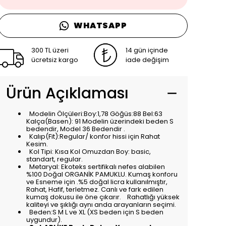
WHATSAPP
300 TL üzeri
14 gün içinde
ücretsiz kargo
iade değişim
Ürün Açıklaması
Modelin Ölçüleri:Boy:1,78 Göğüs:88 Bel:63
Kalça(Basen): 91 Modelin üzerindeki beden S
bedendir, Model 36 Bedendir .
Kalıp(Fit):Regular/ konfor hissi için Rahat
Kesim.
Kol Tipi: Kısa Kol Omuzdan Boy: basic,
standart, regular.
Metaryal: Ekoteks sertifikalı nefes alabilen
%100 Doğal ORGANİK PAMUKLU. Kumaş konforu
ve Esneme için .%5 doğal licra kullanılmıştır,
Rahat, Hafif, terletmez. Canlı ve fark edilen
kumaş dokusu ile öne çıkarır.
Rahatlığı yüksek
kaliteyi ve şıklığı aynı anda arayanların seçimi.
Beden:S M L ve XL (XS beden için S beden
uygundur).