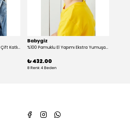
Babygiz
Baby
%100 Pamuklu Doğal Yumuşak Çift Katlı Penye Kız Çocuk Bebek Bere
%100 Pamuklu El Yapımı Ekstra Yumuşak Bebek Çocuk Vizyerli Siyah Beyaz Desenli Şapka
₺ 432.00
₺ 43
8 Renk 4 Beden
4 Renk